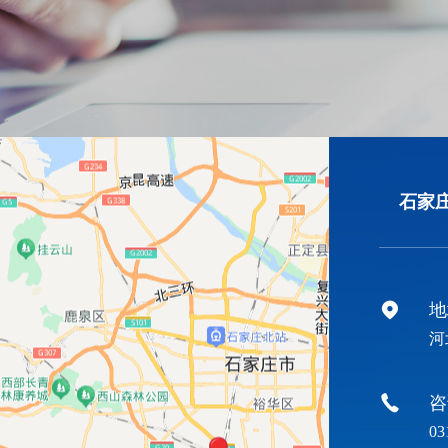
石家
地
河
咨
03